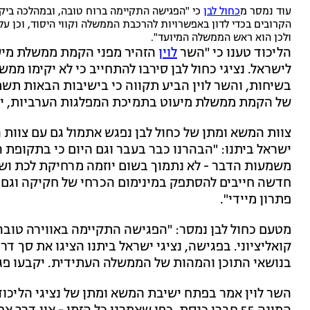
עוד נמסר מ
כחול לבן
כי "הפגישה התקיימה ברוח טובה, ובמהלכה ביקש
הקרובים בכדי לדון באפשרויות להרכבת הממשלה וקווי היסוד, וכן על 
ולכן הוא ראש הממשלה המיועד".
הליכוד טענו כי "השר
לוין
הזהיר מפני הקמת ממשלת מיע
לישראל. נציגי כחול לבן סירבו להתחייב כי לא יקימו ממ
בשיחות, והשר לוין הביע תקווה כי בישיבות הבאות תשת
של הקמת ממשלת מיעוט בתמיכת המפלגות הערביות, יתקב
צוות המשא ומתן של כחול לבן נפגש אתמול גם עם צוות 
ישראל ביתנו: "הבהרנו כבר בעבר וגם היום כי בתקופת 
משמעות הדבר - לא נתמוך בשום יוזמה מרחיקת לכת וש
חדשה חייבים להסתפק במינימום הכרחי של חקיקה וגם 
פתרון מיידי".
מטעם כחול לבן נמסר: "הפגישה התקיימה באווירה טובה
קואליציוני. בפגישה, נציגי ישראל ביתנו הציגו את סך 
בנושאי התוכן והמהות של הממשלה העתידית. יקבעו פג
השר לוין אמר בפתח ישיבת המשא ומתן של נציגי הליכוד ע