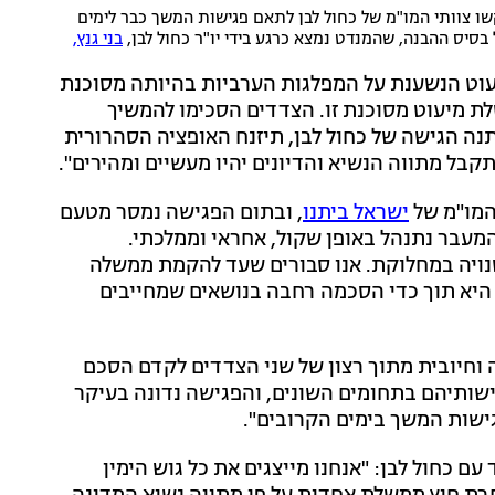
ו צוותי המו"מ של כחול לבן לתאם פגישות המשך כבר לימים
בסיס ההבנה, שהמנדט נמצא כרגע בידי יו"ר כחול לבן,
בני גנץ,
וט הנשענת על המפלגות הערביות בהיותה מסוכנת
שלת מיעוט מסוכנת זו. הצדדים הסכימו להמשיך
נה הגישה של כחול לבן, תיזנח האופציה הסהרורית
ל מתווה הנשיא והדיונים יהיו מעשיים ומהירים".
המו"מ של
ישראל ביתנו
, ובתום הפגישה נמסר מטעם
המעבר נתנהל באופן שקול, אחראי וממלכתי.
נויה במחלוקת. אנו סבורים שעד להקמת ממשלה
היא תוך כדי הסכמה רחבה בנושאים שמחייבים
 וחיובית מתוך רצון של שני הצדדים לקדם הסכם
דרישותיהם בתחומים השונים, והפגישה נדונה בעיקר
ישות המשך בימים הקרובים".
ם כחול לבן: "אנחנו מייצגים את כל גוש הימין