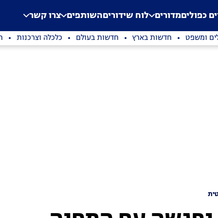
.
Application error: a clien
ים כפולים
מדורים
לוח שידורים
השותפים
צרו קשר
ים ומשפט
חדשות בארץ
חדשות בעולם
כלכלה וצרכנות
ת
ית