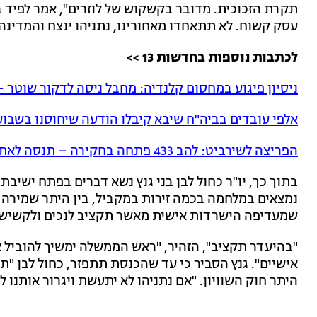
תקרת הזכוכית. מדובר בקשקוש של לוזרים", אמר לפיד בפ
עסק קשוח. לא תתאחדו מאחורינו, נתניהו ינצח והמדינה
לכתבות נוספות בחדשות 13 >>
ניסיון פיגוע במחסום קלנדיה: מחבל ניסה לדקור שוטר –
אלפי עובדים בביה"ח שיבא קיבלו הודעה שיחוסנו בשבו
הפריצה לשירביט: להב 433 פתחה בחקירה – תנסה לאתר את ההאקרים
בתוך כך, יו"ר כחול לבן בני גנץ נשא דברים בפתח ישיבת
נמצאים במלחמה בכמה זירות במקביל, בין היתר שמירה ע
שמעדיפה הישרדות אישית מאשר תקציב לנכים ולקשישי
"בהיעדר תקציב", הזהיר, "ראש הממשלה ימשיך להוביל א
אישיים". גנץ הסביר כי עד שהכנסת תתפזר, כחול לבן "תמ
היתר חוק השוויון. "אם נתניהו לא יתעשת ויגרור אותנו ל