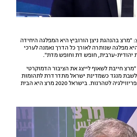
: "מרצ בהנהגת ניצן הורוביץ היא המפלגה היחידה
היא מפלגה שנותרה לאורך כל הדרך נאמנה לערכי
ת יהודית-ערבית, חופש דת וחופש מדת".
 "מרצ חייבת לשאוף לייצג את הציבור הדמוקרטי
ר לשבת מנגד כשמדינת ישראל מתדרדרת לתהומות
של שחיתות, לאומנות, גזענות והדתה. אין לנו יותר את הפריווילגיה לטהרנות. בישראל 2020 מרצ היא הבית