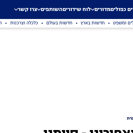
.
Application error: a clien
ים כפולים
מדורים
לוח שידורים
השותפים
צרו קשר
ים ומשפט
חדשות בארץ
חדשות בעולם
כלכלה וצרכנות
ת
ית