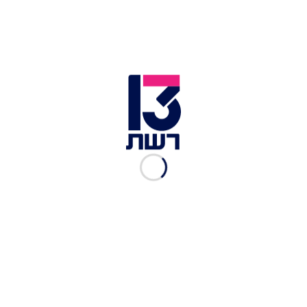
ההטבות הללו (שמשתמטים לא יקבלו) ממדינת ישראל.
אסיר שיושב בכלא על פשיעה חמורה, גם הוא לא
ייפגע. אבל בן ישיבה שכל חטאו הוא ברצונו להמשיך
להגות בתורה, ישלם את מלוא המחיר והסנקציות
הדרקוניות יפגעו בו ובמשפחתו פגיעה אנושה, אפילו
אם וכאשר כביכול יעמדו ביעדים".