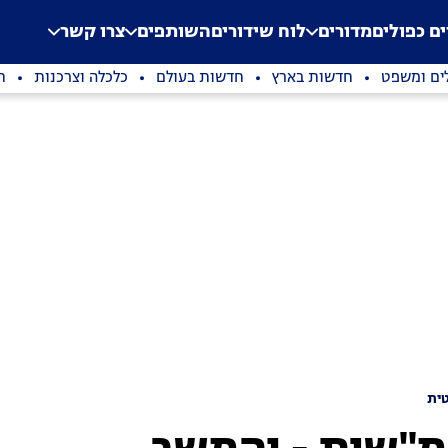
.
Application error: a clien
ים כפולים
מדורים
לוח שידורים
השותפים
צרו קשר
ים ומשפט
חדשות בארץ
חדשות בעולם
כלכלה וצרכנות
ת
ית