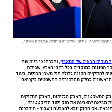
בהרבה מיארה | צילום: אוליבייה פיטוסי, אבשלום ששוני,
הצעדים הבאים של המאבק
, והכריזו כי ביום שני
פר הפגנות במוקדים בכל רחבי הארץ, שביתה
 שיבושים וחסימות כבישים ועוד. בשעה 14:00 צפויה להתקיים הפגנה גדולה מול משכן הכנסת, בעוד
חוקים הראשונים כחלק מהרפורמה המשפטית בקריאה
אבק המשפטנים, מאבק הגלימות, מאבק החלוקים
סת מביאה להצבעה את חוק יסוד הדיקטטורה",
ובאת. אם החוק יובא להצבעה ויעבור - הידברות