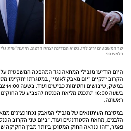
שר המשפטים יריב לוין, נשיא המדינה יצחק הרצוג, היועמ''שית גלי 
פלאש 90
היום הודיעו מובילי המחאה נגד המהפכה המשפטית על
הקרוב יתקיים "יום מאבק לאומי", במסגרתו יתקיימו מס
במשק,
בשעה 16:00 תתכנס מליאת הכנסת להצביע על ה
ראשונה.
במסיבת העיתונאים של מובילי המאבק נכחו נציגים ממ
הלבנים, מחאת הסטודנטים ועוד. "ביום שני הקרוב הכנ
נאמר, "זהו כנראה החוק המסוכן ביותר מבין החקיקה שמ