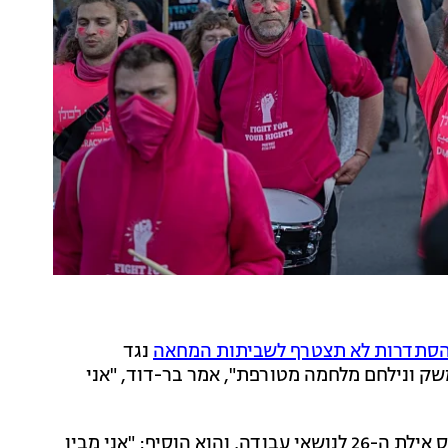
סתדרות לא תצטרף לשביתות המחאה
נגד
ק ונילחם מלחמה מטורפת", אמר בר-דוד, "אני
בר דוד אמר את הדברים במסגרת האירוע המסכם של כנס אילת ה-26 לנושאי עבודה, והוא הוסיף: "אני מבין