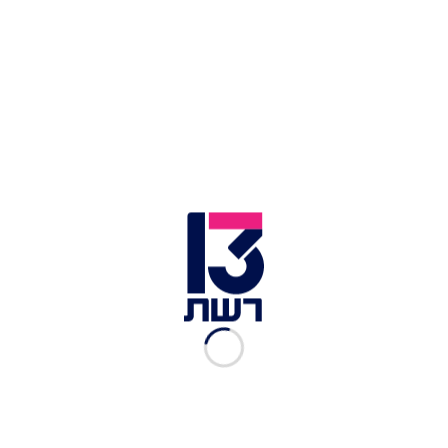
צילום תמונה ראשית: נעם ריבקין פנטון
זמן צפייה: 01:15
ההצבעה על חוק ההסדרים צפויה להגיע מחר (שני)
לאישור הכנסת, זאת לאחר שבשבוע שעבר איימו
הסיעות החרדיות להפיל את החוק. לקראת ההצבעה
הגורלית, נערכה היום פגישה "בנושאים ביטחוניים"
של ראשי הקואליציה, שממנה נעדרו חברי הכנסת
משה גפני ואריה דרעי.
במקביל למאמצים להעברת חוק ההסדרים, נמשכים
הלחצים על הייעוץ המשפטי לכנסת לקראת ההצבעה.
לפי שעה, הפערים מול הייעוץ המשפטי בנוגע לסוגיית