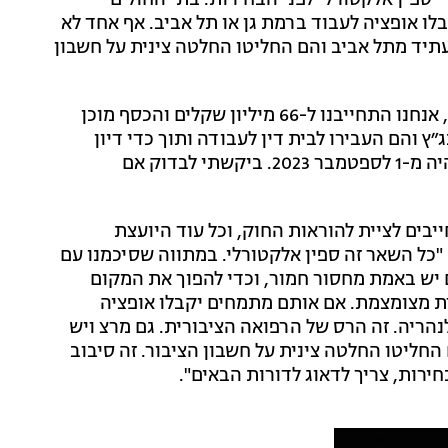
 "ספין אלקטורלי לפני הבחירות. בתי החולים
לו אופציה לעבוד ברמת גן או תל אביב. אף אחד לא
עתיד מתל אביב והם החליטו החלטה צינית על חשבון
"צריך להיות ברור", הוסיף ליברמן, "אין שם עניין תקציבי, אנחנו התחייבנו ל-66 מיליון שקלים והכסף מוכן
ץ והם העבירו לבית דין לעבודה ותוך כדי דיון
היועצת המשפטית לממשלה החליטה שיישום המתווה יהיה מ-1 לספטמבר 2023. ביקשתי לבדוק אם
ייבים לציית להוראות החוק, וכל עוד היועצת
"כל השאר זה ספין אלקטורלי. במתווה שסיכמנו עם
ים בפריפריה כי שם יש באמת מחסור חמור, וכדי להפוך את המקום
ת מצומצמת. אם אותם מתמחים יקבלו אופציה
לנהריה. זה הרס של הרפואה הציבורית. גם מרצ ויש
חליטו החלטה צינית על חשבון הציבור. זה סיבוב
ירות, צריך לדאוג לדורות הבאים".