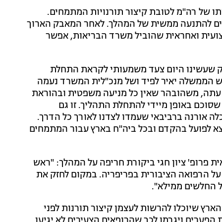
ותו של רה"מ לטובת קיצור תורנויות המתמחים.
ים להתנעה ממשית של המהלך. לאחר המאבק הארוך
צועית ואחראית שהוביל משרד הבריאות, אפשר
פק שעשינו היום צעד משמעותי לקראת התחלת
ש הממשלה יאיר לפיד ושל מנכ"לית המשרד נעמה
. עתה, משהובהר שאין כל מניעה משפטית ובהוראת
סוכם באופן מיידי להתחלת התהליך. זו גם
לה אורנה ברביבאי שעמדו לצדנו לאורך כל הדרך.
ייצא לפועל בהקדם ובכל ביה"ח בארץ עבור המתמחים
ת פרופ' ציון חגי ביקורת חריפה על המהלך: "ראש
 על הרפואה הציבורית בפריפריה. במקום לחזק את
 החלשים ממילא".
ארץ שיוכלו להרשות לעצמן קיצור תורנות לפני
יבו את הפערים ויגרמו לכך שהרופאים הצעירים לא יגיעו