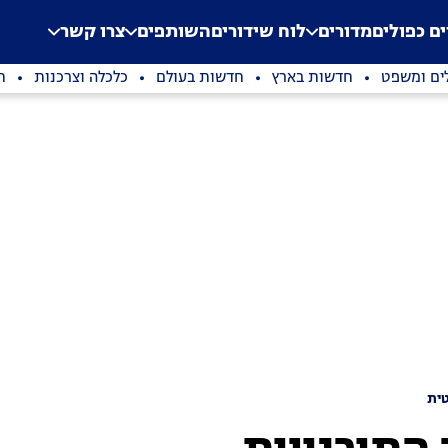
.
Application error: a clien
ים כפולים
מדורים
לוח שידורים
השותפים
צרו קשר
ים ומשפט
חדשות בארץ
חדשות בעולם
כלכלה וצרכנות
ת
ית