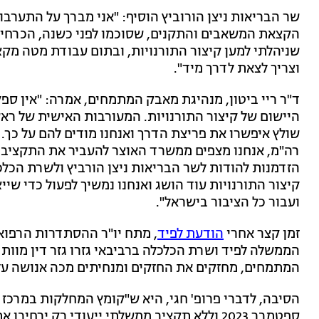
שר הבריאות ניצן הורוביץ הוסיף: "אני מברך על התערב
הקצאת המשאבים והתקנים, שסוכמו לפני כשנה, הכרחי
שניהלתי למען קיצור התורנויות, ובתום עבודת מטה מק
וצריך לצאת לדרך מיד".
ד"ר ריי ביטון, מנהיגת מאבק המתמחים, אמרה: "אין ס
היישום של קיצור התורנויות. המעורבות האישית של רא
שולץ איפשרו את פריצת הדרך ואנחנו מודים להם על כך
רה"מ, אנחנו מצפים ממשרד האוצר להעביר את התקציב ש
הזדמנות להודות לשר הבריאות ניצן הורביץ ולשרת הכלכ
קיצור התורנויות עוד הושג ואנחנו נמשיך לפעול כדי ש
ועבור כל הציבור בישראל".
זמן קצר אחרי
הודעת לפיד
, מתח יו"ר ההסתדרות הרפואי
הממשלה לפיד ושרת הכלכלה ברביבאי גזרו גזר דין מוות
המתמחים, מחזקים את החזקים ומנחיתים מכה אנושה על
הסיבה, לדברי פרופ' חגי, היא ש"קומץ המחלקות במרכז ה
ספטמבר 2023 וללא תקציב ממשלתי ייעודי רק ירח