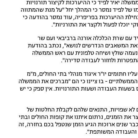
ה בחדשות 13, הכריע ראש הממשלה יאיר לפיד כי ההיערכות לקיצור תורנויות
י. מטעמו של לפיד נמסר כי המהלך יחל "על מנת שהמתווה
לתוקף עד ספטמבר 2023". בנוסף לתחילת ההיערכות בפריפריה, עוד נמסר בהודעה כי
י יוכלו לפעול ולקצר את התורניות".
ד עם שרת הכלכלה אורנה ברביבאי ועם שר
צאת המשאבים הנדרשים לנושא", נכתב בהודעת
 נעמה שולץ ושיחה טלפונית עם ראש הממשלה
תפטרות ולחזור לעבודה סדירה".
ו חתומים יו"ר איגוד מנהלי בתי החולים, מ"מ
ם הממשלתיים - בו ציינו כי הם "מברכים את הממשלה
בשעות העבודה ושעות התורנויות. אין ספק כי יש
 לא שפויות, התנאים שלהם לקבלת החלטות של
ר את הזמנים, נרתום איתנו את קופות החולים ובתי
בר שנים ארוכות הגיע הזמן שנטפל בכם בחזרה, זה
ת והעבודה המשותפת".