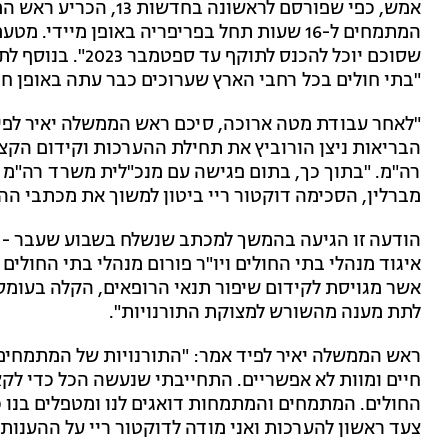
אמש, כפי שפורסם לראשונ
המתמחים ל-16 שעות תחל בפריפריה באופן מייד
שסוכם יוכל להכנס 
"בתי חולים בכל רחבי הארץ שערוכים כבר עתה באופן חוק
"לאחר עבודת מטה ארוכה, סיכם ראש הממשלה יאיר לפי
הבריאות ניצן הורוביץ את תחילת ההערכות וקידום הק
רה"מ. "בתוך כך, בתום פגישה עם מנכ"לית משרד רה"מ
מברלין, הסכימה דוקטור ריי ביטון למשוך את מכתבי הה
הודעה זו הגיעה בהמשך למכתב שנשלח בשבוע שעבר - עלי
איגוד מנהלי בתי החולים ויו"ר פורום מנהלי בתי החולי
אשר מגויסת לקידום שיפור תנאי הרופאים, הקלה בעומס 
לתת מענה מהשורש למצוקת התורנויות".
ראש הממשלה יאיר לפיד אמר: "התורנויות של המתמחים
חיים ומוות לא אפשריים. התחייבתי שנעשה הכל כדי לקצ
החולים. המתמחים והמתמחות דואגים לנו ומטפלים בנו כ
צעד ראשון להערכות ואני מודה לדוקטור ריי על ההענו