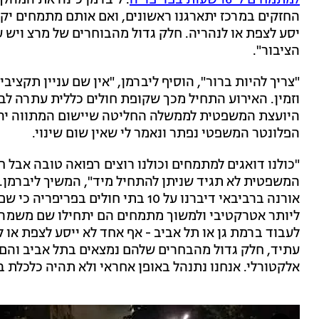
למתמחים ל-16 שעות בפריפריה
. ליברמן כינה את המהלך
החזקים במרכז יתארגנו ראשונים, ואם אותם מתמחים יקב
יסע לצפת או לנהריה. חלק גדול מהבוחרים של מרצ ויש 
הציבור".
וזמין. האירוע התחיל מכך שקופת חולים כללית עתרה לבג״
הפלונטר המשפטי נפתר ונאמר לי שאין שום שינוי.
"כולנו דואגים למתמחים וכולנו רוצים רפואה טובה אבל ח
המשפטית לא תגיד שניתן להתחיל מיד", המשיך ליברמן. 
אורנה ברביבאי דיברנו על 10 בתי חול
ליותר אטרקטיבי ולמשוך מתמחים הם יתחילו שם משמר
לעבוד ברמת גן או תל אביב - אף אחד לא ייסע לצפת או 
עתיד, חלק גדול מהבחרים שלהם נמצאים בתל אביב והם ה
אלקטורלי. אנחנו נתנהל באופן אחראי ולא תהיה כלכלת בח