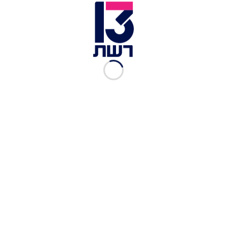
זמן צפייה: 08:12
יענקי גולדהבר שיצא אתמול מבית האח הגדול אחרי
104 ימים במקום השלישי. יענקי סיפר בתוכנית
"העולם הבוקר" האם הוא הצליח לעכל ולראות קטעים
מהעונה, איך ההורים של יענקי קיבלו אותו בבית, מה
הוא רצה להשיג כשנכנס והאם הוא חשב שיגיע לגמר.
צפו בריאיון המלא
כתבות נוספות מתוך "העולם הבוקר":
"זה ידוע שזה קורה שם": האמא והבת שהותקפו על
רקע אנטישמי בבודפשט