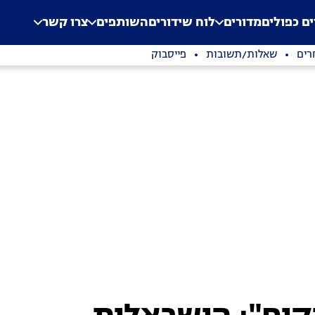
.
Application error: a clien
ים כפולים
מדורים
לוח שידורים
השותפים
צרו קשר
רים
שאלות/תשובות
פייסבוק