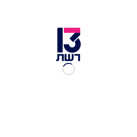
ההסתדרות ומשרד האוצר חתמו אתמול על מתווה
שמבטיח כי מאות אלפי עובדים במגזר הציבורי יקבלו
את כספם גם על התקופה בה לא עבדו בתחילת
המערכה. לפי המתווה, מי שלא עבד במהלך השבועיים
הראשונים של המלחמה יקבל 100% משכרו חזרה
מהמעסיק. בנוסף, עובד שנתקע מחוץ לארץ במהלך
פרק הזמן הראשוני של המלחמה, יהיה זכאי להחזר של
80% מהמשכורת על ימי העבודה שהפסיד.
במגזר הפרטי, לעומת זאת, התמונה שונה לגמרי. לפי
הצעת משרד האוצר, מי שלא עבד במשך ששת הימים
הראשונים למבצע וחזר לעבודה לאחר מכן - לא יפוצה
כלל.