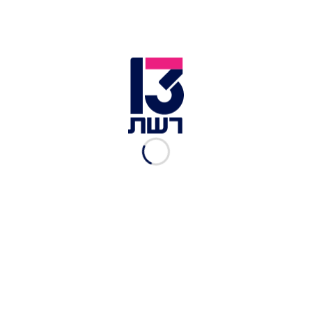
הקרב על הפיצוי: כמה כסף
יקבלו הישראלים שנתקעו
בחו"ל?
נגה ניר נאמן
|
09.07.2025
לאחר שלא חוסן: בנותיו של
אסיר שנפטר מקורונה יפוצו
במאות אלפים
אביעד גליקמן
|
06.07.2025
חברות התעופה הבינ"ל:
"לצמצם את הפיצוי לנוסעים
שנתקעו בחו"ל"
נגה ניר נאמן
|
01.07.2025
מתווה החל"ת: עבדתם יומיים
במלחמה? לא תהיו זכאים
לפיצוי
מתן חודורוב
|
25.06.2025