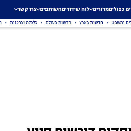
.
Application error: a clien
ים כפולים
מדורים
לוח שידורים
השותפים
צרו קשר
ים ומשפט
חדשות בארץ
חדשות בעולם
כלכלה וצרכנות
ת