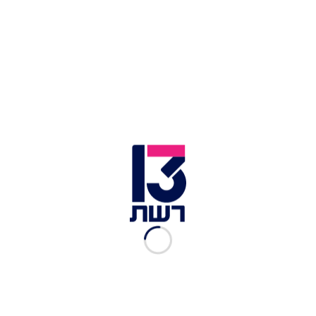
זמן צפייה: 00:22
כתובות אנטישמיות רוססו היום (חמישי) במשרדי אל
על בפריז. בין היתר, נכתב "חברת רצח עם" - וצבע
אדום הושלך על המבנה. לפי שעה, צוותי החברה לא
ישהו בפריז - והשירות יועבר לחברות תעופה אחרות.
מאל על נמסר: "המקרה החמור התגלה הבוקר ואירע
בעת שהמבנה היה ריק מאדם ולא נשקפה סכנה
לעובדי החברה. חברת אל על רואה את המקרה
בחומרה, ופועלת לטיפול בנושא מול הרשויות ובהתאם
להנחיות הגורמים המוסמכים בצרפת ובישראל".