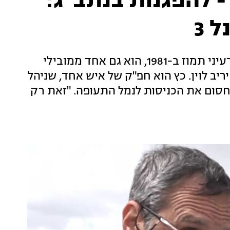
 להפגנות בנתב"ג:
 3
חגי כץ, טייס F-16 שהוביל את תקיפת הכור הגרעיני תמוז ב-1981, הוא גם אחד ממובילי
 לוין. כץ הוא חפ"ק של איש אחד, שניהל
חסום את הכניסות לנמל התעופה. "זאת רק