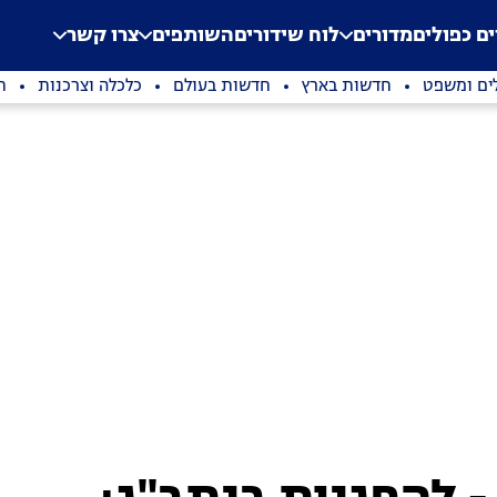
.
Application error: a clien
ים כפולים
מדורים
לוח שידורים
השותפים
צרו קשר
ים ומשפט
חדשות בארץ
חדשות בעולם
כלכלה וצרכנות
ת