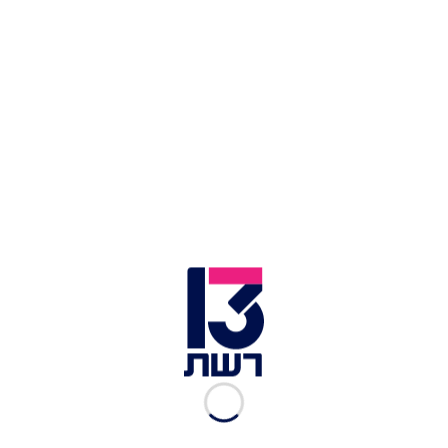
| צילום: ליאור שגב
סרטון התצפיתניות מוקרן על קניון עזריאלי | צילום: איתי רון,
פלאש 90
אלפים רבים הגיעו גם לעצרת בכיכר החטופים, שם