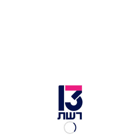
ראשי ארגוני המחאה במסיבת העיתונאים
"אלה ימים קריטיים", פתחה ברסלר את דבריה. "מה