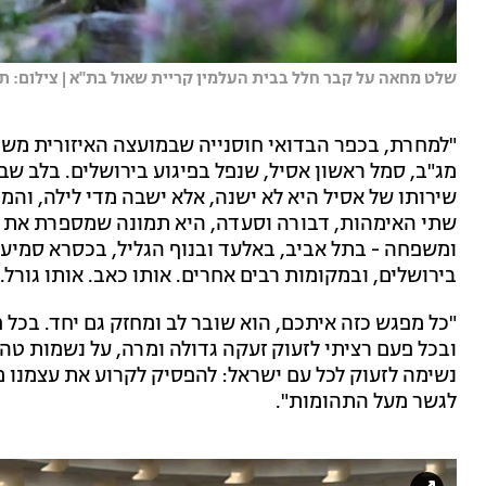
שלט מחאה על קבר חלל בבית העלמין קריית שאול בת''א | צילום: תומר
"למחרת, בכפר הבדואי חוסנייה שבמועצה האיזורית משג
מג"ב, סמל ראשון אסיל, שנפל בפיגוע בירושלים. בלב שב
שירותו של אסיל היא לא ישנה, אלא ישבה מדי לילה, והמ
שתי האימהות, דבורה וסעדה, היא תמונה שמספרת את הס
ומשפחה - בתל אביב, באלעד ובנוף הגליל, בכסרא סמיע, 
בירושלים, ובמקומות רבים אחרים. אותו כאב. אותו גורל
"כל מפגש כזה איתכם, הוא שובר לב ומחזק גם יחד. בכל פ
ובכל פעם רציתי לזעוק זעקה גדולה ומרה, על נשמות ט
נשימה לזעוק לכל עם ישראל: להפסיק לקרוע את עצמנו מ
לגשר מעל התהומות".