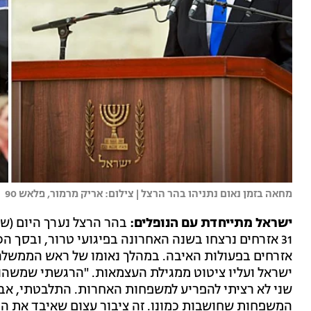
מחאה בזמן נאום נתניהו בהר הרצל | צילום: אריק מרמור, פלאש 90
ישראל מתייחדת עם הנופלים:
בהר הרצל נערך היום (של
אזרחים בפעולות האיבה. במהלך נאומו של ראש הממשלה בנ
ישראל ועליו ציטוט ממגילת העצמאות. "הרגשתי שמשהו ח
שני לא רציתי להפריע למשפחות האחרות. התלבטתי, אבל
המשפחות שחושבות כמונו. זה ציבור עצום שאיבד את הי