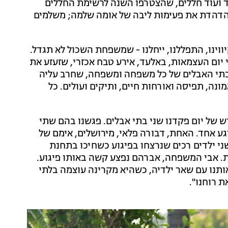
וד ועוד חללים, שהצטרפו השנה לרשימת החללים
מהדהדת את פעימות ליבה של אומה שלמה; משלמים
ווינו, התפללנו, ייחלנו - שמשפחת השכול לא תגדל.
י יום העצמאות, באלעד, אירע טבח אכזרי, שזעזע את
 בבתי האבלים של כל משפחה ומשפחה, שחרב עליה
נה, תפיסה ואורחות חיים, ותיקים ועולים. כל
 של יום פקדנו שני בתי אבלים. פגשנו בהם שתי
גע אחד. האחת, דבורה פלאי, מירושלים, אימם של
ני ילדים רכים שנרצחו בפיגוע כשחיכו בתחנת
. אבי המשפחה, אברהם נפצע קשה באותו פיגוע.
ותנו עם שאר ילדיה, כשהיא מקרינה עוצמה בלתי
ת רוחנו".