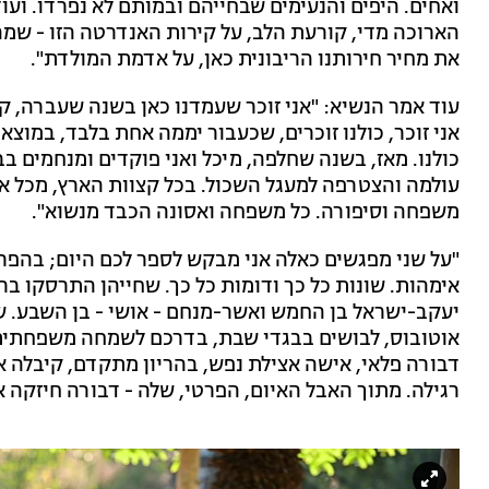
ואחים. היפים והנעימים שבחייהם ובמותם לא נפרדו. וע
הארוכה מדי, קורעת הלב, על קירות האנדרטה הזו - ש
את מחיר חירותנו הריבונית כאן, על אדמת המולדת".
עוד אמר הנשיא: "אני זוכר שעמדנו כאן בשנה שעברה, קי
אני זוכר, כולנו זוכרים, שכעבור יממה אחת בלבד, במוצא
כולנו. מאז, בשנה שחלפה, מיכל ואני פוקדים ומנחמים
עולמה והצטרפה למעגל השכול. בכל קצוות הארץ, מכל אמו
משפחה וסיפורה. כל משפחה ואסונה הכבד מנשוא".
"על שני מפגשים כאלה אני מבקש לספר לכם היום; בהפרש
אימהות. שונות כל כך ודומות כל כך. שחייהן התרסקו בר
יעקב-ישראל בן החמש ואשר-מנחם - אושי - בן השבע. ש
אוטובוס, לבושים בבגדי שבת, בדרכם לשמחה משפחתית
דבורה פלאי, אישה אצילת נפש, בהריון מתקדם, קיבלה א
רגילה. מתוך האבל האיום, הפרטי, שלה - דבורה חיזקה א