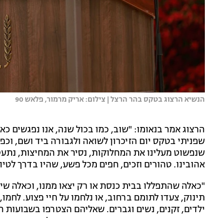
הנשיא הרצוג בטקס בהר הרצל | צילום: אריק מרמור, פלאש 90
הרצוג אמר בנאומו: "שוב, כמו בכול שנה, אנו נפגשים כאן
שפניתי בטקס יום הזיכרון לשואה ולגבורה ביד ושם, ו
שנפשוט מעלינו את המחלוקות, נסיר את המחיצות, נתעטף
אהובינו. טהורים וזכים, חפים מכל פשע, שהיו בדרך לטי
"כאלה שהתפללו בבית כנסת או רק יצאו ממנו, וכאלה שיצ
תינוק, צעדו לתומם ברחוב, או נלחמו על חיי פצוע. לחמו,
ילדים, זקנים, נשים וגברים. שאליהם הצטרפו בשבועות ה