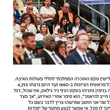
ישי) טקס האזכרה הממלכתי לחללי פעולות האיבה.
31 אזרחים נרצחו בשנה האחרונה בפיגועי טרור, ובסך הכל מראשית הציונות ב-1860 ועד היום נרצחו 4,255
ימין נתניהו בטקס הניף ניר גילאון, אח שכול, דגל
ייב להיאמר", הוא סיפר אחרי האירוע, "אך מצד
 שני אני חושב שמישהו צריך לדבר בשם כל
קר לו מכל. אי אפשר לבצע מחטף של יסודות