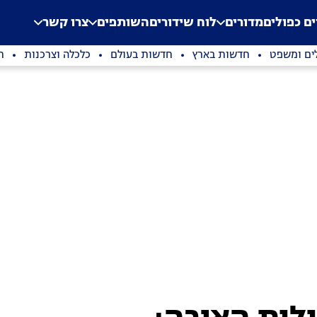
.
Application error: a clien
ים כפולים
מדורים
לוח שידורים
השותפים
צרו קשר
ים ומשפט
חדשות בארץ
חדשות בעולם
כלכלה וצרכנות
ת