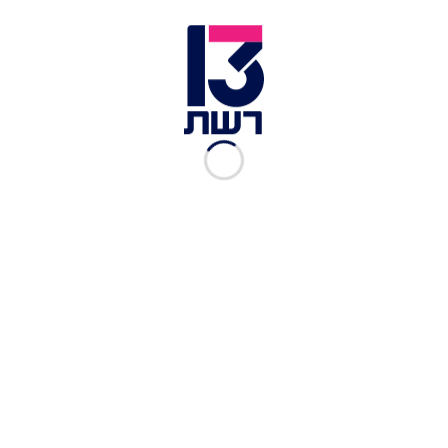
המשטרית מביא עלינו סכנה ממשית מפני פצצה
איראנית".
מחאה מול בית רה"מ
בעקבות המחאה עשרות שוטרים הגיעו למקום, כולל
פרשים שמנסים לבלום את המפגינים מלהתקרב לבית.