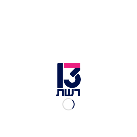
אחותם רחל הספידה: "לחללים של מדינת ישראל יש
תדמית של מושלמים, אבל מי שמכיר יודע שהם לא היו
מפסיקים להציק לי ולשגע אותי כמו כל אחים טובים.
בלי הפסקה ירדו עליי והכל היה מתוך אהבה, אז ידעתי
שהם לא מושלמים אבל חשבתי שיש להם פטור. ככה
הם היו, זה לא היה מושלם אבל הם היו הכי שלמים
שיש. אני לא יודעת מה יהיה עכשיו, נראה לי שיהיה
משעמם ברמות".