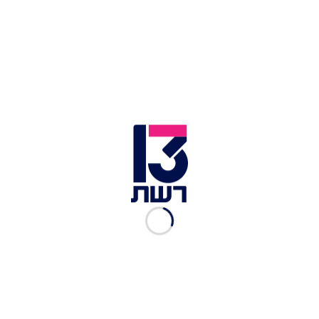
התפשטות השריפה בפארק קנדה | צילום: יונתן זינדל, פלאש 90
שריפת הענק בהרי ירושלים | צילום: נועם רבקין פנטון, פלאש 90
במכתבו, המבקר ציין את הפערים שעלו בעת סיורו
בתחילת השבוע באזור השריפה ובפגישתו עם הפיקוד