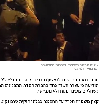
צילום תמונה ראשית: דוברות המשטרה
זמן צפייה: 04:12
חרדים מפגינים הערב (ראשון) בבני ברק נגד גיוס לצה"ל,
הודיעה כי עצרה חשוד אחד בהפרת הסדר. המפגינים הת
כשחלקם צועים "נמות ולא נתגייס".
קצין משטרה הכריז על ההפגנה כבלתי חוקית טרם נקיט