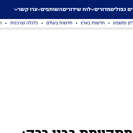
.
Application error: a clien
ים כפולים
מדורים
לוח שידורים
השותפים
צרו קשר
ים ומשפט
חדשות בארץ
חדשות בעולם
כלכלה וצרכנות
ת