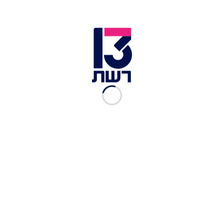
בתנאים שבהם הם מוחזקים ולנוכח מצבם הבריאותי,
הפיזי והנפשי. אנחנו שואלים, כמה זמן עוד אפשר
להמשיך כך? באיזה עולם ראש ממשלה משאיר אזרחים
וחיילים שהוא הפקיר להירקב בשבי כבר 10 חודשים?
באיזה עולם הוא עושה חישובים של טיימינג ואיך יגיבו
בן גביר וסמוטריץ'?".