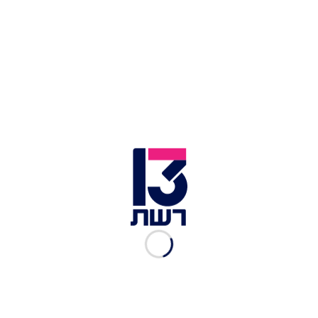
הפגנה בירושלים | צילום: חיים גולדברג, פלאש 90
במקביל, משפחות חטופים שהו במשכן הכנסת,
השתתפו בדיוני הועדות - ואף התעמתו עם מספר
חברי כנסת. עינב צנגאוקר, שבנה מתן חטוף בעזה,
אמרה לשר הביטחון יואב גלנט: "אי אפשר להמתין עד
שכולם ימותו. לא אקבל את זה שמתן נחטף חי - ואתם
תפקירו אותו. למתן אין זמן לפוליטיקה, זה הזמן
לפעולות. כמה זמן עוד אצטרך לעבור את הייסורים
האלה? לא ייתכן שמה שאתם מעוניינים בו כרגע זה
לכבוש את רפיח - מה עשיתם במשך שלושה
חודשים?".