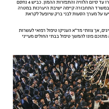
חסימות התנועה החלו בהדרגה החל משעה 12:00 ויישארו עד סיום הלוויה והתפזרות ההמון. כביש 4 נחסם
ה ציבורית במשרד התחבורה קיימה ישיבת היערכות במטרה
יעו על מערך הסעות לבני ברק שיופעל לקראת
גים, אך צוותי מד"א העניקו טיפול רפואי לעשרות
תוכם פונו להמשך טיפול בבתי החולים מעייני