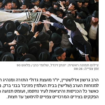
צילום תמונה ראשית: יונתן זינדל, שלומי כהן / פלאש 90
זמן צפייה: 08:26
הרב גרשון אדלשטיין, יו"ר מועצת גדולי התורה ומנהיג 
למנוחות הערב (שלישי) בבית העלמין פוניבז' בבני ברק. 
כאשר כל הכניסות והיציאות לעיר נחסמו, ועומס תנועה ר
הפקקים בצירים המרכזיים צפויים להימשך עד חצות.