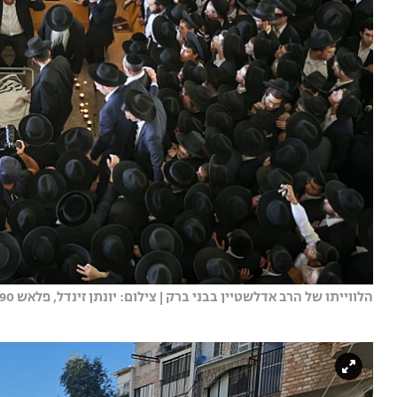
הלווייתו של הרב אדלשטיין בבני ברק | צילום: יונתן זינדל, פלאש 90