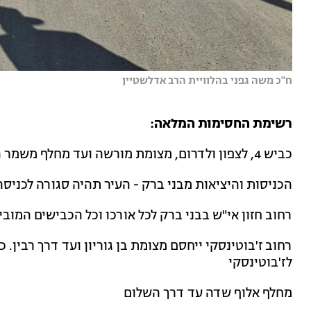
ח''כ משה גפני בהלוויית הרב אדלשטיין
רשימת החסימות המלאה:
כביש 4, לצפון ולדרום, מצומת מורשה ועד מחלף משמר השבעה (התנועה תופנה לכביש 1 למזרח/מערב)
הכניסות והיציאות מבני ברק - העיר תהיה סגורה לכניסה
רחוב חזון אי"ש בבני ברק לכל אורכו וכל הכבישים המוביל
רחוב ז'בוטינסקי ייחסם מצומת בן גוריון ועד דרך רבין. 
לז'בוטינסקי
מחלף אלוף שדה עד דרך השלום