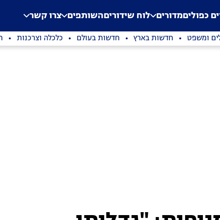
.
Application error: a clien
ים כפולים
מדורים
לוח שידורים
השותפים
צרו קשר
ים ומשפט
חדשות בארץ
חדשות בעולם
כלכלה וצרכנות
ת