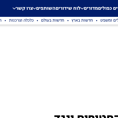
.
Application error: a clien
ים כפולים
מדורים
לוח שידורים
השותפים
צרו קשר
ים ומשפט
חדשות בארץ
חדשות בעולם
כלכלה וצרכנות
ת