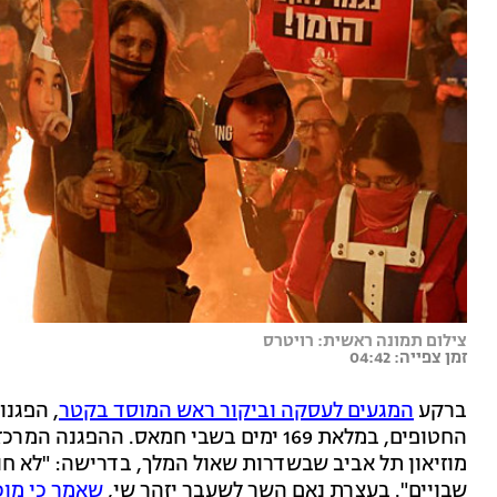
צילום תמונה ראשית: רויטרס
זמן צפייה: 04:42
ברקע
המגעים לעסקה וביקור ראש המוסד בקטר
, הפגנו
החטופים, במלאת 169 ימים בשבי חמאס. 
מוזיאון תל אביב שבשדרות שאול המלך, בדרישה: "לא חוזר
שבויים". בעצרת נאם השר לשעבר יזהר שי,
שאמר כי מוכ