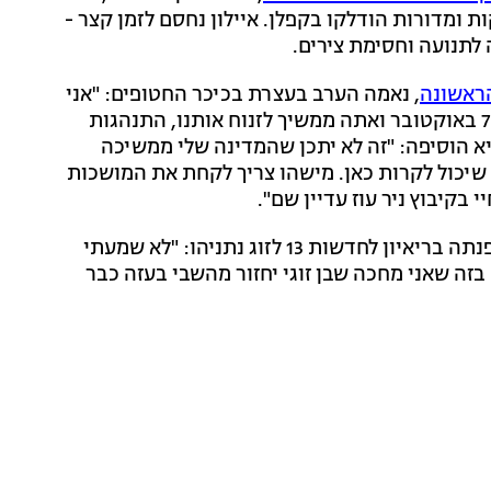
וקות ומדורות הודלקו בקפלן. איילון נחסם לזמן קצר -
ראשונה
, נאמה הערב בעצרת בכיכר החטופים: "אני
פונה אל ראש הממשלה שהוא עדיין שלי - זנחת אותנו ב-7 באוקטובר ואתה ממשיך לזנוח אותנו, התנהגות
א הוסיפה: "זה לא יתכן שהמדינה שלי ממשיכה
שיכול לקרות כאן. מישהו צריך לקחת את המושכות
בקיבוץ ניר עוז עדיין שם".
ג'ניפר מאסטר, בת זוגו של אנדריי קוזלוב שחטוף בעזה, פנתה בריאיון לחדשות 13 לזוג נתניהו: "לא שמעתי
מה בזה שאני מחכה שבן זוגי יחזור מהשבי בעזה כבר