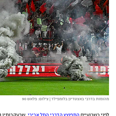
מהומות בדרבי באצטדיון בלומפילד | צילום: פלאש 90
לפני כשבועיים
התפוצץ הדרבי התל אביבי
, שבעקבותיו 