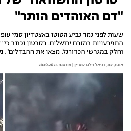
"סרטון ההשוואה" של 
"דם האוהדים הותר"
שעות לפני גמר גביע הטוטו באצטדיון סמי עופר,
התפרעויות במזרח ירושלים. בסרטון נכתב כי "
וחלק במגרשי הכדורגל. מצאו את ההבדלים". מ
אופק צח, 
דניאל זילברשטיין | 
28.10.2025