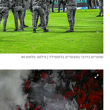
שוטרים בדרבי באצטדיון בלומפילד | צילום: פלאש 90