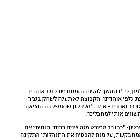
כלפון, כי "בהמשך להסתה המטורפת כנגד אוהדינו
ת כלפי אוהדינו, הקבוצה לא תעלה לשחק בגמר
". אחד מאוהדי הפועל ת"א, שלחם ב-7 באוקטובר ואחריו - אמר: "הסרטון שהמשטרה הוציאה
שווים אותי למחבלים".
רטון: "כחובב ספורט מזה שנים רבות, הנחיתי את
המתבקשת, על מנת להבטיח את התנהלותו התקינה