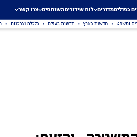
.
Application error: a clien
ים כפולים
מדורים
לוח שידורים
השותפים
צרו קשר
ים ומשפט
חדשות בארץ
חדשות בעולם
כלכלה וצרכנות
ת