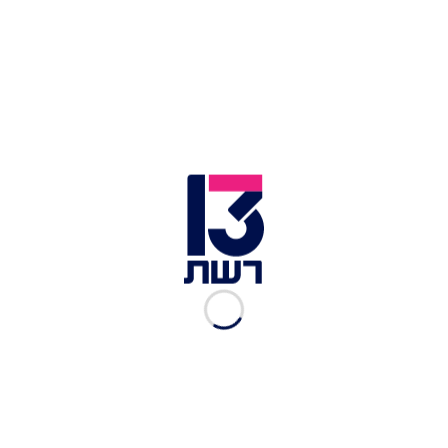
שוטר בדרבי באצטדיון בלומפילד | צילום: פלאש 90
עוד נמסר: "לפני תחילת המשחק החלו המתפרעים
להשליך רימוני עשן וזיקוקים על כר הדשא. בסך הכל
הושלכו 48 רימוני עשן ו-52 אמצעים פירוטכנים.
המשטרה עצרה 9 חשודים ו-16 חשודים עוכבו בגין
הפרות הסדר והשלכת אמצעים פירוטכניים. כתוצאה
מכך נפגעו 3 שוטרים ו-12 אזרחים".
מאוחר יותר, תועד קצין משטרה מחוץ לאיצטדיון
אומר בכריזה: "להתקדם ללכת הביתה. כל מי שנכנס
לכאן עכשיו, אתם עכשיו תיעצרו. יס"מ, אחריהם לתוך
הבניינים, אני רוצה מעצרים, תנו להם מכות. מכות,