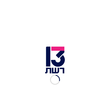
זירת החיפושים אחר הנער שנסחף בנחל מודיעים | צילום: תיעוד
מבצעי מד"א
ביום שלישי אחר הצהריים פתחו לוחמי אש ממרחב
בנימין, בסיוע צוותים ממחוז יו"ש ויחידת "להבה"
לחילוצים מיוחדים, בחיפושים נרחבים בנחל, בעקבות
דיווח על נער שנסחף. על-פי עדויות, שני נערים