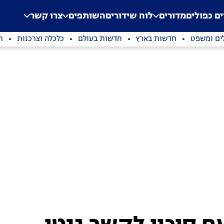
.
Application error: a clien
ים כפולים
מדורים
לוח שידורים
השותפים
צרו קשר
ים ומשפט
חדשות בארץ
חדשות בעולם
כלכלה וצרכנות
ת