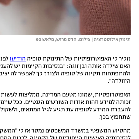
תינוק אילוסטרציה | צילום: הדס פרוש, פלאש 90
נזכיר כי האפוטרופוסיות של התינוקת סופיה
הודיעו
לפני
האם שילדה אותה ובן זוגה: "בנסיבות הקיימות יש להענ
ולהתפתחות תקינה של סופיה ולצורך כך לאפשר לה יציבו
היוולדה".
האפוטרופסיות, שמונו מטעם המדינה, ממליצות לעשות ני
זכותה למידע וזהות אודות השורשים הגנטיים. ככל שיימצ
להעברת המידע לסופיה עת תגיע לגיל המתאים, ולשקול 
שתחפוץ בכך.
מהסיוע המשפטי במשרד המשפטים נמסר אז כי "המשקל 
לנסיבותיה האישיות הייחודיות של הקטינה, לרבות המח