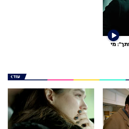
תך": מי
עוד