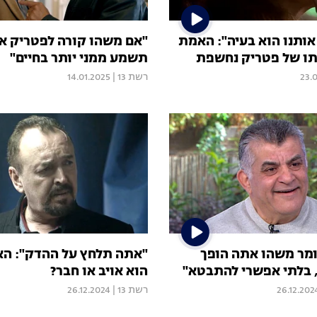
אותנו הוא בעיה": האמת
"אם משהו קורה לפטריק א
ו של פטריק נחשפת
תשמע ממני יותר בחיים"
23.
רשת 13
|
14.01.2025
מר משהו אתה הופך
"אתה תלחץ על ההדק": הא
, בלתי אפשרי להתבטא"
הוא אויב או חבר?
26.12.202
רשת 13
|
26.12.2024