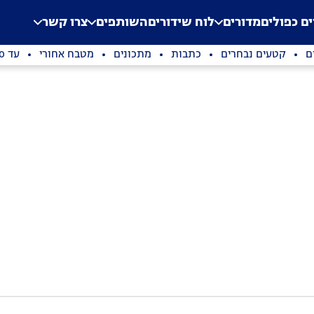
.
Application error: a clien
ים כפולים
מדורים
לוח שידורים
השותפים
צרו קשר
ם
קטעים נבחרים
כתבות
מתכונים
מטבח אחורי
עד 100 שקלים