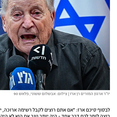
יו"ר ארגון המורים רן ארז | צילום: אבשלום ששוני, פלאש 90
לבסוף סיכם ארז: "אם אתם רוצים לקבל רשימה ארוכה, י
רוצה לומר לכם דבר אחד - היה יותר טוב אם הוא לא היה 