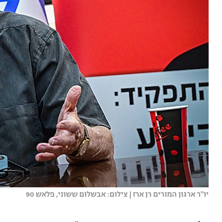
יו"ר ארגון המורים רן ארז | צילום: אבשלום ששוני, פלאש 90