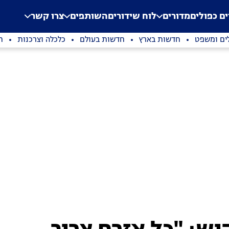
.
Application error: a clien
ים כפולים
מדורים
לוח שידורים
השותפים
צרו קשר
ים ומשפט
חדשות בארץ
חדשות בעולם
כלכלה וצרכנות
ת