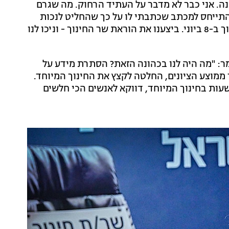
ה. אני כבר לא מדבר על העתיד הרחוק. מה שגרם
ת היה ריאיון שהשר קיש נתן בערוץ 14 שבו התייחס למכתב שכתבתי לו על כך שהחליט לנכות
משכר המורים בעקבות החלטתו לסגור את מערכת החינוך ב-8 ביוני. ביצענו את הוראת שר החינוך - וניכו לנו
ר: "מה היה לנו בכהונה הזאת? הסתרת מידע על
ר ממוצע הציונים, החלטה לקצץ את החינוך המיוחד.
שעות בחינוך המיוחד, דווקא לאנשים הכי חלשים