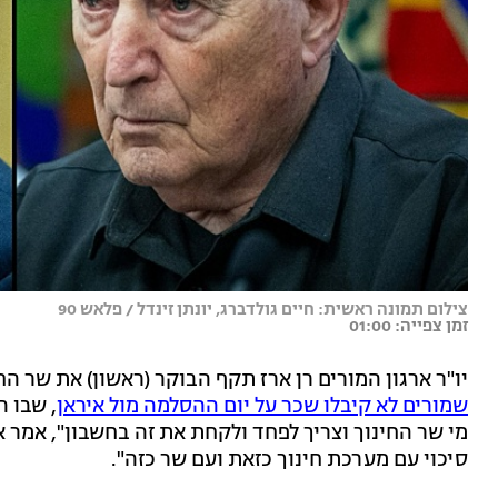
צילום תמונה ראשית: חיים גולדברג, יונתן זינדל / פלאש 90
זמן צפייה: 01:00
יו"ר ארגון המורים רן ארז תקף הבוקר (ראשון) את שר ה
שמורים לא קיבלו שכר על יום ההסלמה מול איראן
, שבו 
מי שר החינוך וצריך לפחד ולקחת את זה בחשבון", אמר ארז
סיכוי עם מערכת חינוך כזאת ועם שר כזה".