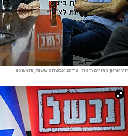
יו"ר ארגון המורים רן ארז | צילום: אבשלום ששוני, פלאש 90