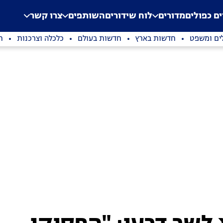
.
Application error: a clien
ים כפולים
מדורים
לוח שידורים
השותפים
צרו קשר
ים ומשפט
חדשות בארץ
חדשות בעולם
כלכלה וצרכנות
ת