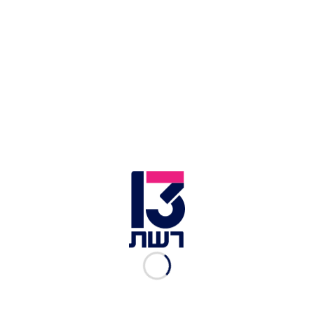
שמעון רביבו
לפני כחודשיים
הוגשו כתבי אישום בפרשה נגד שבעה
נאשמים
, בהם חמישה שנאשמים גם כעת, בגין
ניסיונות רצח של אלי מוסלי ובן כהן. כבר אז גויס עד
מדינה שהפליל את הנאשמים וערן חייא. על-פי כתב
האישום, "בין השנים 2024-2022, הוציאו הנאשמים
לפועל את התוכנית העבריינית בהוראת חייא והנאשם
שלומי ניאמצ'יק, וכן סיפקו לנאשמים ולפעילי חבורת