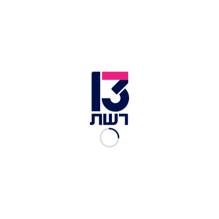
אזיקים. אילוסטרציה | צילום: Shutterstock
כתב אישום הוגש היום (רביעי) נגד גבר בן 40, תושב
לוד, בגין תקיפה חמורה של אשתו ואיומים כלפיה
וכלפי ילדיו ללא סיבה ממשית. כתב האישום מייחס
לנאשם ביצוע עבירות תקיפה חבלנית ואיומים חמורים.
כתוצאה ממעשיו, נגרמו לאישה חבלות קשות והיא
פונתה לבית החולים אסף הרופא. מכתב האישום עולה
כי הקורבן דיווחה למשטרת ישראל על אירועי
האלימות הקשים. בעלה נעצר, נחקר ונכלא. היום,
כאמור, הוגש נגדו כתב אישום.