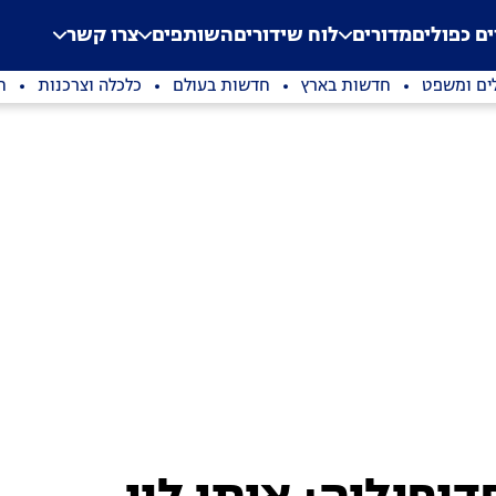
.
Application error: a clien
ים כפולים
מדורים
לוח שידורים
השותפים
צרו קשר
ים ומשפט
חדשות בארץ
חדשות בעולם
כלכלה וצרכנות
ת