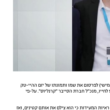
שי) לפרסום את שמו ותמונתו של יזם ההיי-טק
החשוד בפדופיליה: איתי לוי, תושב מודיעין בשנות ה-50 לחייו, מנכ"ל חברת הסייבר "קרנליוס". על-פי
איות המעידות כי הוא צילם את אותם קטינים, ואז