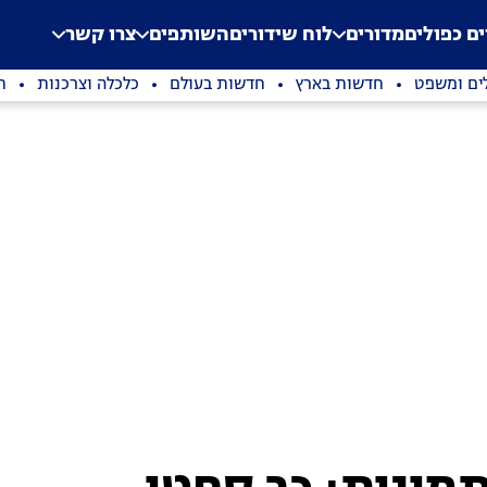
.
Application error: a clien
ים כפולים
מדורים
לוח שידורים
השותפים
צרו קשר
ים ומשפט
חדשות בארץ
חדשות בעולם
כלכלה וצרכנות
ת