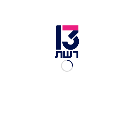
את מעצרם.
על-פי ההערכות, ברקוביץ', שבעברו היה מזוהה עם
ארגון הפשיעה של האחים לביא, הובא לאזור בית
העלמין ככל הנראה בתרגיל "כיפה אדומה", ושם נורה
למוות מטווח אפס. החקירה הוטלה על היחידה
המרכזית של מחוז מרכז, ומאז חוקריה פתחו בעבודה
סמויה. הבוקר כאמור חלה התפתחות משמעותית
בפרשה, עם מעצר של חשודים ראשונים במעשה.