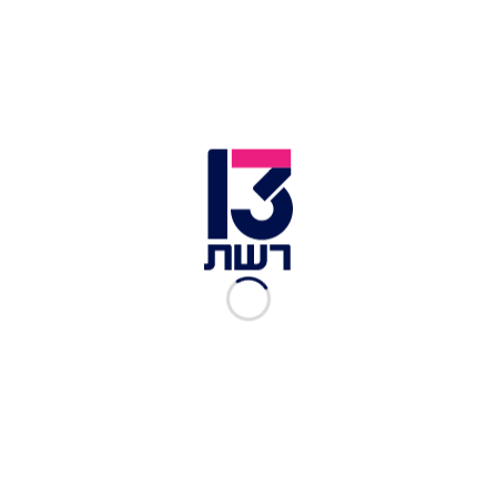
בעקבות הדברים, ביקשה השופטת חוי טוקר לעיין
בחומרים ואמרה כי תמסור את החלטתה בהמשך. עד
אז, במח"ש לא יוכלו לעשות שימוש בטלפון.
עו"ד אורי קורב | צילום: יונתן זינדל, פלאש 90