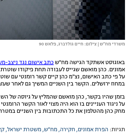
משרדי מח"ש | צילום: חיים גולדברג, פלאש 90
באוגוסט אשתקד הגישה מח"ש
כתב אישום נגד ניצב-מש
אמונים. כהן מואשם שגייס לעבודה תחת פיקודו שוטרת ש
על פי כתב האישום, נצ"מ כהן קיים קשר רומנטי עם שו
במחוז ירושלים. הקשר בין השניים המשיך גם לאחר שע
בזמן שהיו בקשר, כהן מואשם שהמליץ על גיוסה של השו
על ניגוד העניינים בו הוא היה מצוי לאור הקשר הרומנטי 
מחק כהן מהטלפון את כל התכתובות בין השניים במטרה
תגיות:
הפרת אמונים
חקירה
מח"ש
משטרת ישראל
קצ