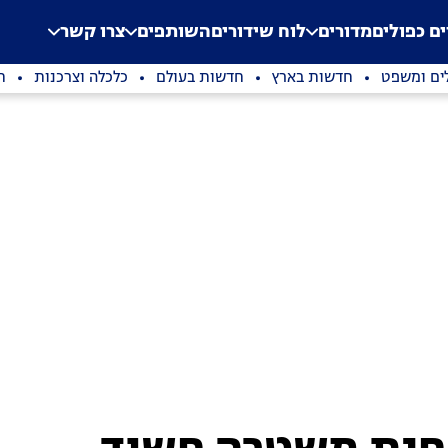
.
Application error: a clien
ים כפולים
מדורים
לוח שידורים
השותפים
צרו קשר
ים ומשפט
חדשות בארץ
חדשות בעולם
כלכלה וצרכנות
ת