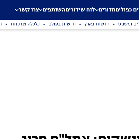
.
Application error: a clien
ים כפולים
מדורים
לוח שידורים
השותפים
צרו קשר
ים ומשפט
חדשות בארץ
חדשות בעולם
כלכלה וצרכנות
ת