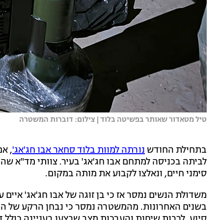
טיל מטאדור שאותר בפשיטה בלוד | צילום: דוברות המשטרה
בתחילת החודש
נורתה למוות בלוד סחאר אבו חג'אג'
לביתה בכניסה למתחם אבו חג'אג' בעיר. צוותי מד"א שהג
סימני חיים, ונאלצו לקבוע את מותה במקום.
משדולת הנשים נמסר אז כי בן זוגה של אבו חג'אג' איים 
בשנים האחרונות. מהמשטרה נמסר כי נבחן הרקע של הי
סיוע, לרבות שיחות והערכות מצב שבצעו בעניינה כולל 