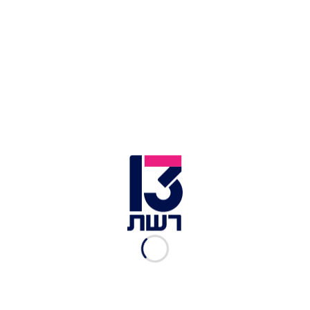
של בג"ץ. בכלל, הייתי ממליץ לנשיא לתת מקום של
כבוד גם לדעתו של יצחק רבין ז"ל שאמר: "בג"ץ חשוב
שידע את מקומו, אני אינני מתרגש מבג"ץ. הוא ישפוט
אך ורק על פי החוקים שאנחנו נחוקק. גם בג"ץ כפוף
לחוק"".