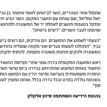
אתמול אחר הצהריים, השר לביטחון לאומי איתמר בן גבי
יואל גמליאל, שם שוחח עם תושבי המקום. השר הגיע יח
ונתקל בטענות תושבים לאוזלת יד של המשטרה ולתחושות
שהופנו לעבר השניים: "רוצים ביטחון".
"הגעתי לשמוע את התושבים. הם צודקים, הם רוצים ביטח
גביר. "התחלנו לעשות צעדים ואני מקווה שנצליח בחודש
המשטרה ולהקים תחנות משטרה נוספות. להוסיף תקנים ל
ראש המועצה המקומית גדרה אמר אחרי תפיסת החשוד: 
החשוד באונס המזעזע שהתרחש בגדרה ביום שישי האחרון
החמרה משמעותית בענישה ומיצוי הדין עם הפושע הנתעב
בשכונת גולדה בפרט ובכל גדרה בכלל. אנחנו נמשיך לע
זמן".
בהכנת הידיעה השתתפה סיוון אלקלק