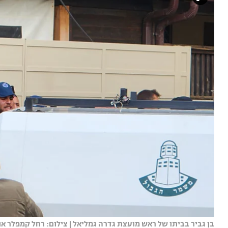
בן גביר בביתו של ראש מועצת גדרה גמליאל | צילום: רחל קמפלר אוח