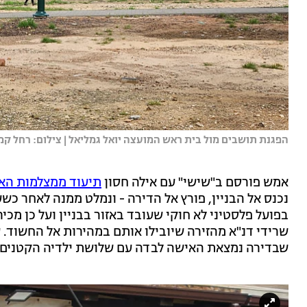
הפגנת תושבים מול בית ראש המועצה יואל גמליאל | צילום: רחל קמפ
אמש פורסם ב"שישי" עם אילה חסון
תיעוד ממצלמות הא
נכנס אל הבניין, פורץ אל הדירה - ונמלט ממנה לאחר כש
בפועל פלסטיני לא חוקי שעובד באזור בבניין ועל כן מכי
שרידי דנ"א מהזירה שיובילו אותם במהירות אל החשוד. ע
שבדירה נמצאת האישה לבדה עם שלושת ילדיה הקטנים.