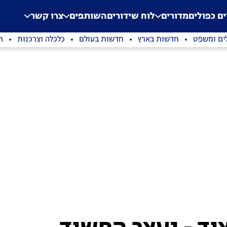
.
Application error: a clien
ים כפולים
מדורים
לוח שידורים
השותפים
צרו קשר
ים ומשפט
חדשות בארץ
חדשות בעולם
כלכלה וצרכנות
ת