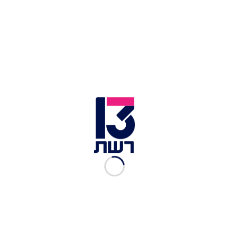
לבדוק את כל ההפעלות שביצעה המשטרה בתוכנה
מאז שנכנסה לשירות.
ממשטרת ישראל נמסר בתגובה: "מפכ"ל המשטרה
וראש אח"מ, ניצב יגאל בן שלום עסוקים יחד בסיכול
פשיעה ובהגנה על אזרחי ישראל ובין השניים יש יחסי
עבודה טובים ומקצועיים".