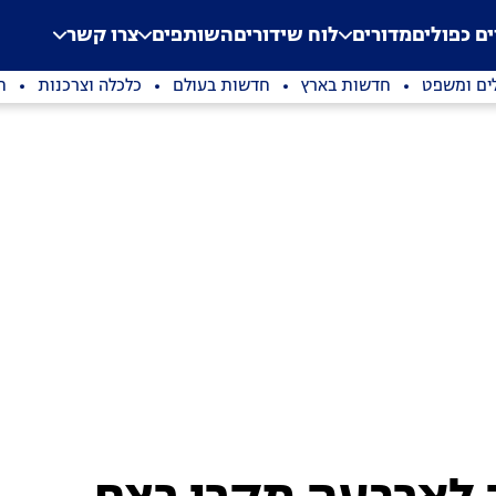
.
Application error: a clien
ים כפולים
מדורים
לוח שידורים
השותפים
צרו קשר
ים ומשפט
חדשות בארץ
חדשות בעולם
כלכלה וצרכנות
ת