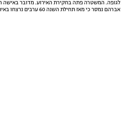
אברהם נמסר כי מאז תחילת השנה 60 ערבים נרצחו באירועי אלימות ופשיעה, מהם 3 נשים.