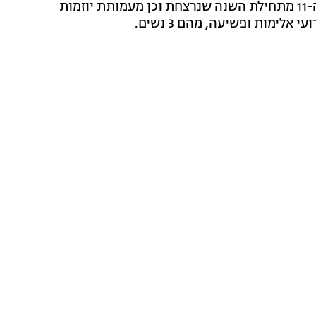
לגופה. המשטרה פתה בחקירת האירוע. מדובר באישה ה-11 מתחילת השנה שנרצחת וכן מעמותת יוזמות