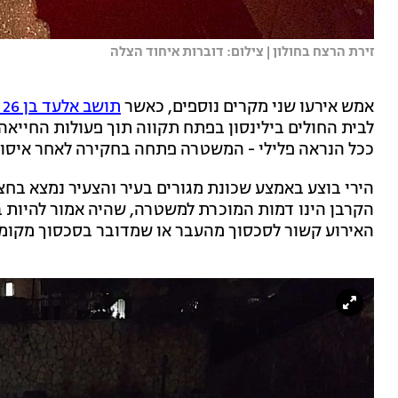
זירת הרצח בחולון | צילום: דוברות איחוד הצלה
אמש אירעו שני מקרים נוספים, כאשר
תושב אלעד בן 26 נורה למוות
לבית החולים בילינסון בפתח תקווה תוך פעולות החייאה 
ככל הנראה פלילי - המשטרה פתחה בחקירה לאחר איסוף
הירי בוצע באמצע שכונת מגורים בעיר והצעיר נמצא בחצר
הקרבן הינו דמות המוכרת למשטרה, שהיה אמור להיות 
האירוע קשור לסכסוך מהעבר או שמדובר בסכסוך מקומי