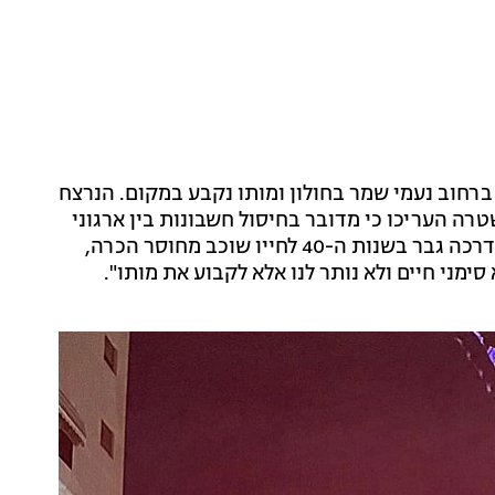
רה באירוע פלילי נוסף ברחוב נעמי שמר בחולון ומותו נקבע במקום. הנרצח
ה העריכו כי מדובר בחיסול חשבונות בין ארגוני
פשיעה. פראמדיק מד"א יוסי רוזנטל סיפר: "ראינו על המדרכה גבר בשנות ה-40 לחייו שוכב מחוסר הכרה,
ימני חיים ולא נותר לנו אלא לקבוע את מותו".