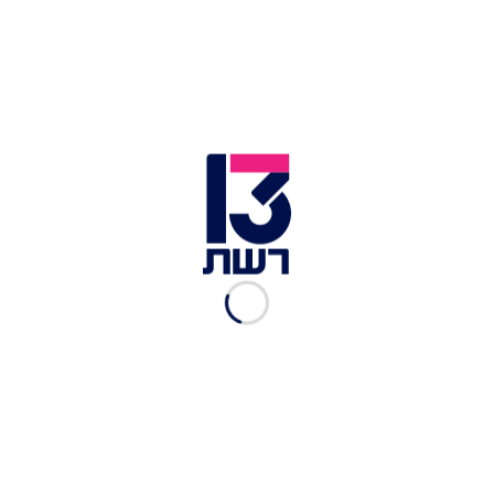
אופק צח
|
26.12.2025
הסדר טיעון ברצח ליאור
גרינברג: 16 ו-11 שנות מאסר
לנאשמים בירי
אלי סניור
|
15.12.2025
השתחרר מהכלא - והטריד
מינית נשים: מפוקח מין נעצר
במרכז ת"א
אלי סניור
|
07.12.2025
צילם את המלון בו עבד בים
המלח: ישראלי חשוד בריגול
לאיראן
אביעד גליקמן
|
03.10.2025
בן 26 מחולון נעצר: "ריגל עבור
איראן - גם במלחמה עמה"
אור הלר
|
30.09.2025