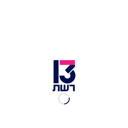
בית המשפט המחוזי בירושלים | צילום: חדשות 13
במערכת הפוליטית לא נשארו אדישים למתרחש,
והתגובות מיהרו להגיע. שר החוץ אלי כהן כתב
בחשבון הטוויטר שלו כי "כל מי שעיניו בראשו יכל
לראות את שלל החורים וסימני השאלה בתיקים שהם
חסרי תקדים. שמח שהאמת מתחילה להתבהר". חבר
הכנסת בועז ביסמוט הוסיף: "אחרי מאות מיליוני
שקלים שבוזבזו בניסיון נואש לתור אחר כל פיסת
שחיתות בסביבתו של ראש הממשלה בנימין נתניהו,
לא נמצא דבר".