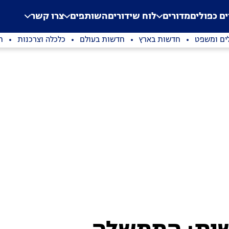
.
Application error: a clien
ים כפולים
מדורים
לוח שידורים
השותפים
צרו קשר
ים ומשפט
חדשות בארץ
חדשות בעולם
כלכלה וצרכנות
ת