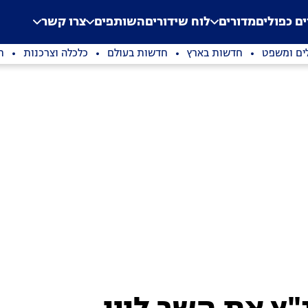
.
Application error: a clien
ים כפולים
מדורים
לוח שידורים
השותפים
צרו קשר
ים ומשפט
חדשות בארץ
חדשות בעולם
כלכלה וצרכנות
ת