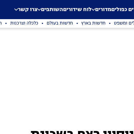
.
Application error: a clien
ים כפולים
מדורים
לוח שידורים
השותפים
צרו קשר
ים ומשפט
חדשות בארץ
חדשות בעולם
כלכלה וצרכנות
ת