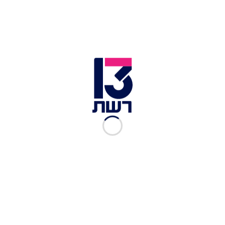
בסכין.
עם זאת, מממצאי החקירה של משטרת מרחב שפלה,
עלו פרטים שאינם תואמים את גרסתו של האב. על פי
הממצאים, הוא ירה בבנו 8 כדורים, כמעט מחסנית
שלמה, כשמניתוח הגופה עלה שאחד מהם פגע בגבו.
בנוסף לכך הוא דקר אותו גם בסכין. דברים אלו
מעידים על כך שלא מדובר בהגנה עצמית.